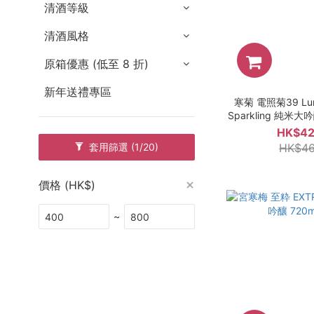
清酒等級
清酒風格
原箱優惠 (低至 8 折)
新年送禮專區
寒菊 電照菊39 Lum
Sparkling 純米
回火入 7
HK$42
HK$46
套用篩選
(1/20)
價格 (HK$)
~