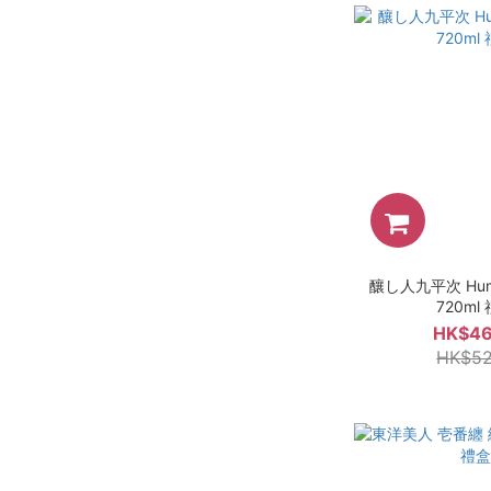
釀し人九平次 Hu
720ml
HK$46
HK$52