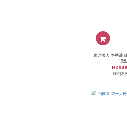
東洋美人 壱番纏 純
禮
HK$48
HK$56