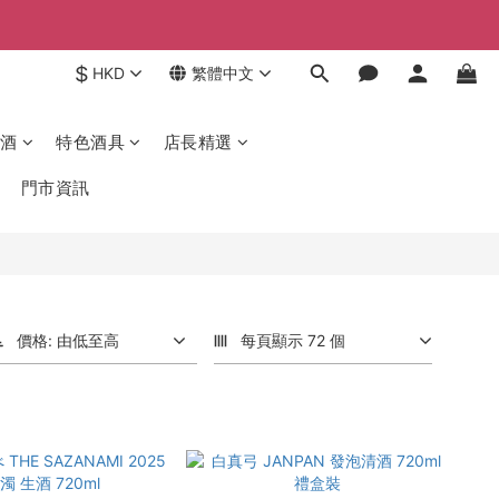
$
HKD
繁體中文
酒
特色酒具
店長精選
門市資訊
價格: 由低至高
每頁顯示 72 個