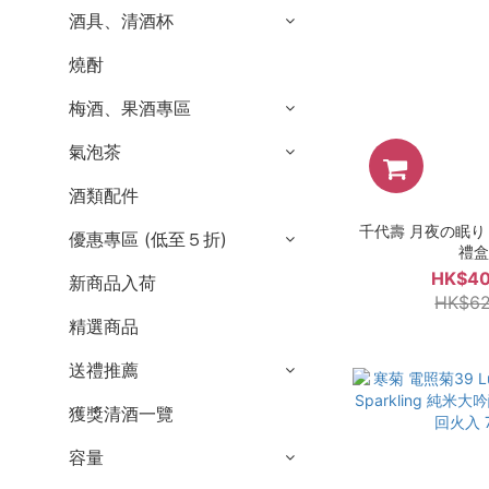
酒具、清酒杯
燒酎
梅酒、果酒專區
氣泡茶
酒類配件
千代壽 月夜の眠り 桃
優惠專區 (低至５折)
禮
HK$40
新商品入荷
HK$62
精選商品
送禮推薦
獲獎清酒一覽
容量