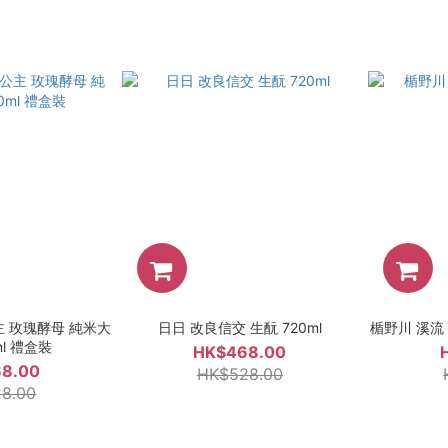
 玫瑰酵母 純米大
日日 改良信交 生酛 720ml
楯野川 溪流 
ml 禮盒裝
HK$468.00
8.00
HK$528.00
8.00