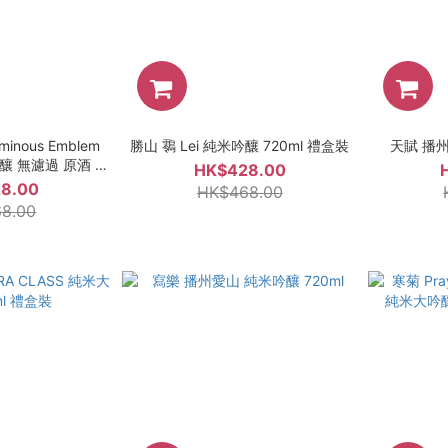
inous Emblem
勝山 䴇 Lei 純米吟釀 720ml 禮盒裝
天賦 播州
大吟釀 無濾過 原酒 一
HK$428.00
50ml
8.00
HK$468.00
8.00