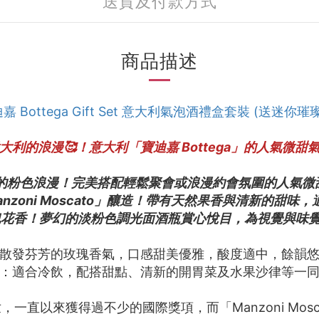
送貨及付款方式
商品描述
嘉 Bottega Gift Set 意大利氣泡酒禮盒套裝 (送迷
大利的浪漫🥰！意大利「
寶迪嘉 Bottega
」的人氣微甜
大利的粉色浪漫！完美搭配輕鬆聚會或浪漫約會氛圍的人氣微
anzoni Moscato」釀造！帶有天然果香與清新的甜
玫瑰花香！夢幻的淡粉色調光面酒瓶賞心悅目，為視覺與味
散發芬芳的玫瑰香氣，口感甜美優雅，酸度適中，餘韻
：適合冷飲，配搭甜點、清新的開胃菜及水果沙律等一
直以來獲得過不少的國際獎項，而「Manzoni Mosca