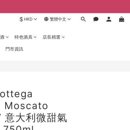
$
HKD
繁體中文
酒
特色酒具
店長精選
門市資訊
ttega
i Moscato
NV 意大利微甜氣
750ml