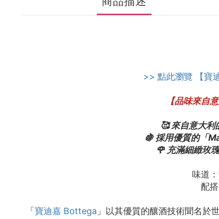
商品描述
>> 點此瀏覽 【寶迪
【品味來自意
🥰 來自意
🍇 採用優質的「M
🌹 充滿細緻
味道：
配搭
「
寶迪嘉 Bottega
」以其優質的釀酒技術聞名於世，一