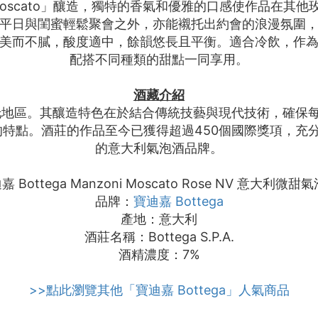
 Moscato」釀造，獨特的香氣和優雅的口感使作品在
平日與閨蜜輕鬆聚會之外，亦能襯托出約會的浪漫氛圍
美而不膩，酸度適中，餘韻悠長且平衡。適合冷飲，作
配搭不同種類的甜點一同享用。
酒藏介紹
尼托地區。其釀造特色在於結合傳統技藝與現代技術，確保每
四溢的特點。酒莊的作品至今已獲得超過450個國際獎項，
的意大利氣泡酒品牌。
ottega ⁠Manzoni Moscato Rose NV 意大利微甜
品牌：
寶迪嘉 Bottega
產地：意大利
酒莊名稱：Bottega S.P.A.
酒精濃度：7%
>>點此瀏覽其他「寶迪嘉 Bottega」人氣商品