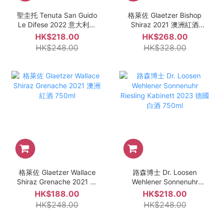
聖圭托 Tenuta San Guido
格萊佐 Glaetzer Bishop
Le Difese 2022 意大利紅
Shiraz 2021 澳洲紅酒
酒 750ml
750ml
HK$218.00
HK$268.00
HK$248.00
HK$328.00
格萊佐 Glaetzer Wallace
路森博士 Dr. Loosen
Shiraz Grenache 2021 澳
Wehlener Sonnenuhr
洲紅酒 750ml
Riesling Kabinett 2023
HK$188.00
HK$218.00
德國白酒 750ml
HK$248.00
HK$248.00