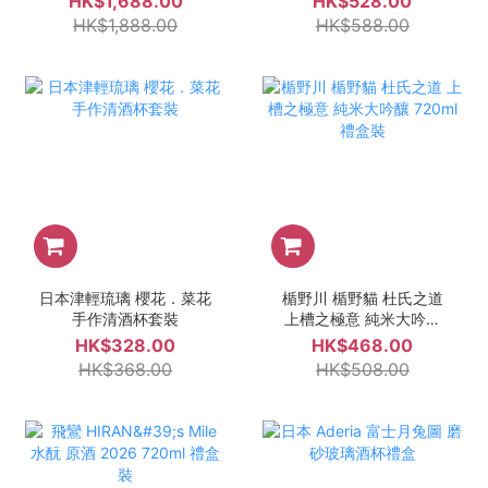
HK$1,688.00
HK$528.00
HK$1,888.00
HK$588.00
日本津輕琉璃 櫻花．菜花
楯野川 楯野貓 杜氏之道
手作清酒杯套裝
上槽之極意 純米大吟釀
720ml 禮盒裝
HK$328.00
HK$468.00
HK$368.00
HK$508.00