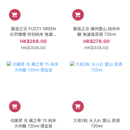
樂器正宗 FUZZY GREEN
樂器正宗 播州愛山 純米吟
出羽燦燦 特別純米 無濾過
釀 無濾過原酒 720ml
原酒 720ml
HK$268.00
HK$278.00
HK$308.00
HK$318.00
伯樂星 光 藏之華 15 純米
大嶺3粒 火入れ 愛山 原酒
大吟釀 720ml 禮盒裝
720ml