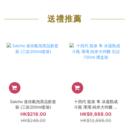
送禮推薦
Saicho 迷你氣泡茶品飲套
十四代 龍泉 隼 冰溫熟成
裝 (三款200ml套裝)
斗瓶 薄濁 純米大吟釀 生
詰 720ml 禮盒裝
HK$218.00
HK$9,888.00
HK$248.00
HK$12,888.00