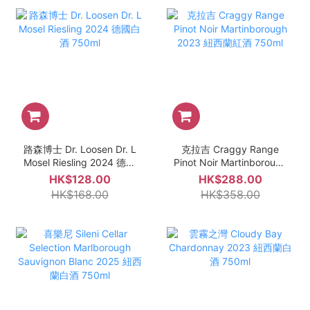
路森博士 Dr. Loosen Dr. L
克拉吉 Craggy Range
Mosel Riesling 2024 德國
Pinot Noir Martinborough
白酒 750ml
2023 紐西蘭紅酒 750ml
HK$128.00
HK$288.00
HK$168.00
HK$358.00