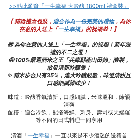
>>點此瀏覽「一生幸福 大吟釀 1800ml 禮盒裝」
【 精緻禮盒包裝，
適合作為一份完美的禮物
，為你
在意的人送上「
一生幸福
」的祝福🎁！】
🎁 為你在意的人送上「一生幸福」的祝福！新年送
禮的不二之選！
🤩 100%嚴選酒米之王「兵庫縣產山田錦」釀製，
散發清新吟釀香！
✨ 精米步合只有35%，達大吟釀級數，味道清甜且
口感細膩雜味少！
味道：吟釀香氣清新，口感細膩，米味溫和，餘韻
清爽
配搭：適合冷飲，配搭海鮮、刺身、壽司或天婦羅
等不同的日式料理一同享用
清酒「
一生幸福
」一直以來是不少酒迷的送禮首