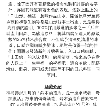
選，除了因其有著精緻的禮盒包裝和討喜的名字
外，亦因其味道有著出色的表現。酒款上貼上的
「GI山形」標誌，意味作品由水、開發原料米至傳
承技術和微生物等都是山形縣本土出產，更是獲得
高評價的證明。100%採用嚴選的酒米之王「兵庫
縣產山田錦」為釀造原料，將其精磨至達大吟釀級
數的35%精米步合度，不但賦予清酒更清甜的味
道，口感亦顯細膩少雜味，絕對是值得一試的佳
作！開瓶散發清新的吟釀香氣，入口口感細膩，
「山田錦」的米味溫和，餘韻清爽，快來為你在意
的人送上「一生幸福」的祝福吧！適合冷飲，配搭
海鮮、刺身、壽司或天婦羅等不同的日式料理一同
享用。
酒藏介紹
福島縣浪江町的「鈴木酒造店」是一座承載著「奇
蹟復活」故事的傳奇酒造。鈴木酒造店曾於福島
311大地震後失去酒藏，卻憑藉倖存的「浪江酵