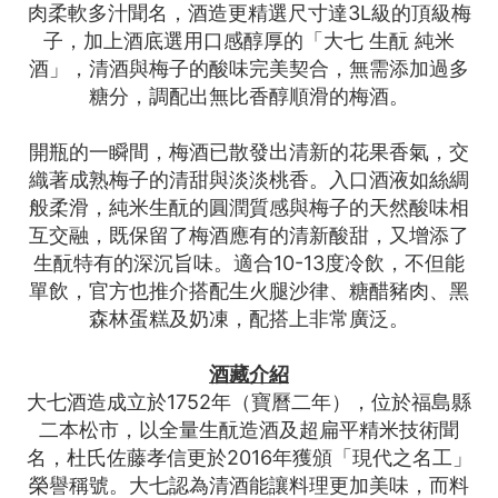
肉柔軟多汁聞名，酒造更精選尺寸達3L級的頂級梅
子，加上酒底選用口感醇厚的「大七 生酛 純米
酒」，清酒與梅子的酸味完美契合，無需添加過多
糖分，調配出無比香醇順滑的梅酒。
開瓶的一瞬間，梅酒已散發出清新的花果香氣，交
織著成熟梅子的清甜與淡淡桃香。入口酒液如絲綢
般柔滑，純米生酛的圓潤質感與梅子的天然酸味相
互交融，既保留了梅酒應有的清新酸甜，又增添了
生酛特有的深沉旨味。適合10-13度冷飲，不但能
單飲，官方也推介搭配生火腿沙律、糖醋豬肉、黑
森林蛋糕及奶凍，配搭上非常廣泛。
酒藏介紹
大七酒造成立於1752年（寶曆二年），位於福島縣
二本松市，以全量生酛造酒及超扁平精米技術聞
名，杜氏佐藤孝信更於2016年獲頒「現代之名工」
榮譽稱號。大七認為清酒能讓料理更加美味，而料