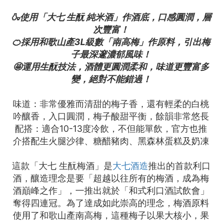
🍶使用「大七 生酛 純米酒」作酒底，口感圓潤，層
次豐富！
🍊採用和歌山產3L級數「南高梅」作原料，引出梅
子最深邃濃郁風味！
🤩運用生酛技法，酒體更圓潤柔和，味道更豐富多
變，絕對不能錯過！
味道：非常優雅而清甜的梅子香，還有輕柔的白桃
吟釀香，入口圓潤，梅子酸甜平衡，餘韻非常悠長
配搭：適合10-13度冷飲，不但能單飲，官方也推
介搭配生火腿沙律、糖醋豬肉、黑森林蛋糕及奶凍
這款「大七 生酛梅酒」是
大七酒造
推出的首款利口
酒，釀造理念是要「超越以往所有的梅酒，成為梅
酒巔峰之作」，一推出就於「和式利口酒試飲會」
奪得四連冠。為了達成如此崇高的理念，梅酒原料
使用了和歌山產南高梅，這種梅子以果大核小，果