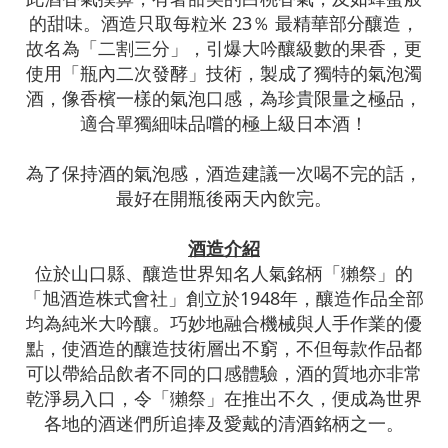
的甜味。酒造只取
每粒米
23％ 最精華部分釀造，
故名為「二割三分」，
引爆大吟釀級數的果香
，更
使用
「瓶內二次發酵」技術，製成了獨特的氣泡濁
酒，像香檳一樣的氣泡口感
，為珍貴限量之極品，
適合單獨細味品嚐的極上級日本酒
！
為了保持酒的氣泡感，酒造建議一次喝不完的話，
最好在開瓶後兩天內飲完。
酒造介紹
位於山口縣、釀造世界知名人氣銘柄「獺祭」的
「旭酒造株式會社」創立於1948年，釀造作品全部
均為純米大吟釀。巧妙地融合機械與人手作業的優
點，使酒造的釀造技術層出不窮，不但每款作品都
可以帶給品飲者不同的口感體驗，酒的質地亦非常
乾淨易入口，令「獺祭」在推出不久，便成為世界
各地的酒迷們所追捧及愛戴的清酒銘柄之一。