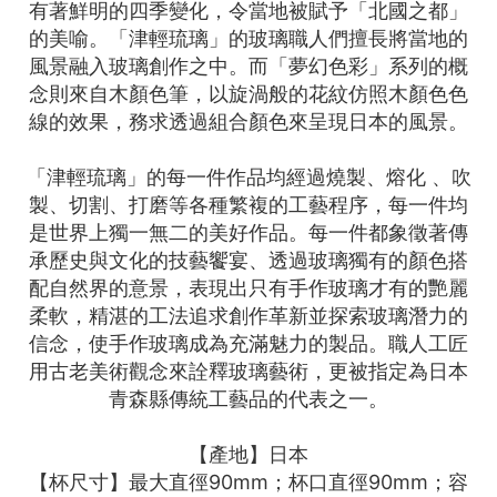
有著鮮明的四季變化，令當地被賦予「北國之都」
的美喻。「津輕琉璃」的玻璃職人們擅長將當地的
風景融入玻璃創作之中。而「夢幻色彩」系列的概
念則來自木顏色筆，以旋渦般的花紋仿照木顏色色
線的效果，務求透過組合顏色來呈現日本的風景。
「津輕琉璃」的每一件作品均經過燒製、熔化 、吹
製、切割、打磨等各種繁複的工藝程序，每一件均
是世界上獨一無二的美好作品。每一件都象徵著傳
承歷史與文化的技藝饗宴、透過玻璃獨有的顏色搭
配自然界的意景，表現出只有手作玻璃才有的艷麗
柔軟，精湛的工法追求創作革新並探索玻璃潛力的
信念，使手作玻璃成為充滿魅力的製品。職人工匠
用古老美術觀念來詮釋玻璃藝術，更被指定為日本
青森縣傳統工藝品的代表之一。
【產地】日本
【杯尺寸】最大直徑90mm；杯口直徑90mm；容