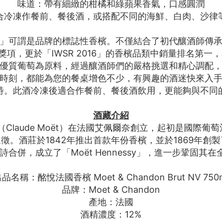
味道：帶有細緻的柑橘和綠蘋果香氣，口感圓潤
合冷凍作餐前、餐後酒，或搭配不同的海鮮、白肉、沙律
 NV」可謂是品牌的標誌性香檳。不僅結合了初代釀酒師
的獎項，更於「IWSR 2016」的香檳品類中銷量排名
優質葡萄為原料，經過釀酒師們的嚴格挑選和精心調配
時刻，都能為您的餐桌增色不少，有興趣的酒迷快來入
特。此酒冷凍後適合作餐前、餐後酒飲用，更能夠與不同
酒藏介紹
·莫埃（Claude Moët）在法國艾佩爾奈創立，起初是國際葡
莊於1842年推出首款年份香檳，並於1869年創製了經典的「
軒尼詩合併，成立了「Moët Hennessy」，進一步鞏固
品名稱：酩悅法國香檳 Moet & Chandon Brut NV 750
品牌：Moet & Chandon
產地：法國
酒精濃度：12%