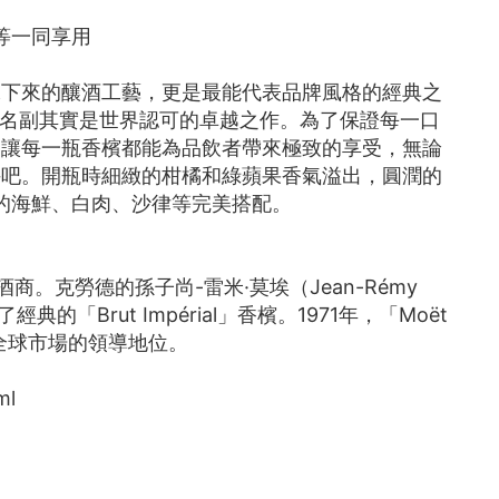
等一同享用
傳承下來的釀酒工藝，更是最能代表品牌風格的經典之
第一，名副其實是世界認可的卓越之作。為了保證每一口
，讓每一瓶香檳都能為品飲者帶來極致的享受，無論
手吧。開瓶時細緻的柑橘和綠蘋果香氣溢出，圓潤的
的海鮮、白肉、沙律等完美搭配。
萄酒商。克勞德的孫子尚-雷米·莫埃（Jean-Rémy
Brut Impérial」香檳。1971年，「Moët
其在全球市場的領導地位。
ml