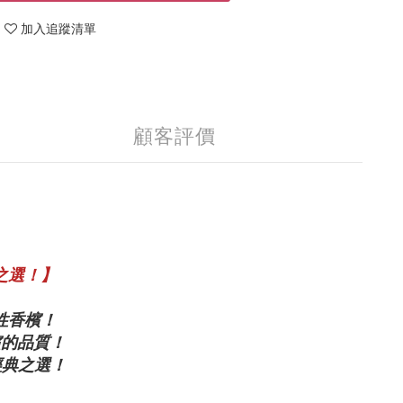
加入追蹤清單
顧客評價
典之選！】
誌性香檳！
檳的品質！
經典之選！