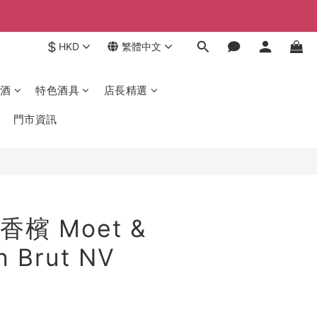
$
HKD
繁體中文
酒
特色酒具
店長精選
門市資訊
檳 Moet &
 Brut NV