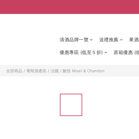
清酒品牌一覽
送禮推薦
果酒
優惠專區 (低至５折)
原箱優惠 (低
全部商品
/
葡萄酒產區
/
法國
/
酩悅 Moet & Chandon