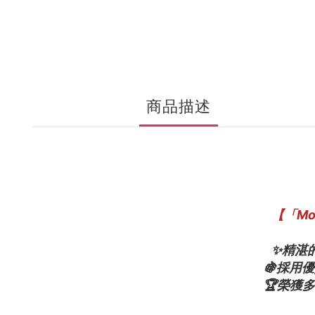
商品描述
【「Mo
✨精湛的
🍇採用
🏆榮獲