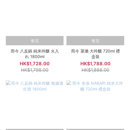
售完
售完
而今 八反錦 純米吟釀 火入
而今 簗瀨 大吟釀 720ml 禮
れ 1800ml
盒裝
HK$1,728.00
HK$1,788.00
HK$1,798.00
HK$1,888.00