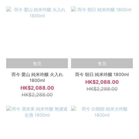
售完
售完
而今 愛山 純米吟釀 火入れ
而今 朝日 純米吟釀 1800ml
1800ml
HK$2,088.00
HK$2,088.00
HK$2,288.00
HK$2,288.00