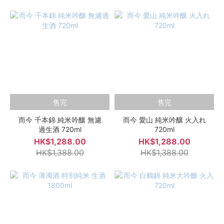
售完
售完
而今 千本錦 純米吟釀 無濾
而今 愛山 純米吟釀 火入れ
過生酒 720ml
720ml
HK$1,288.00
HK$1,288.00
HK$1,388.00
HK$1,388.00