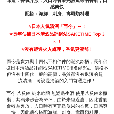
味道：香氣奔放，入口時有著完熟瓜果的香氣，口
感爽快
配搭：海鮮、刺身、壽司類料理
⭐日本人氣清酒「而今」～！
⭐
長年佔據日本清酒品評網站SAKETIME Top 3
～！
⭐
沒有經過火入處理，香氣更濃郁！
而今是實力與十四代不相伯仲的潮流銘柄，長年佔
據日本清酒品評網站SAKETIME排名頭3位。價格不
但沒有十四代一般的高價，品質卻沒有退讓的超一
流清酒，可說是清酒的入門首選之作！
而今 八反錦 純米吟釀 無濾過生酒
使用
八反錦來釀
製，其精米步合為55%，由於未經過濾，因此香氣
會較為奔放，入口時有著完熟瓜果的香氣，口感爽
快，因此適合搭配海鮮、刺身、壽司類料理。