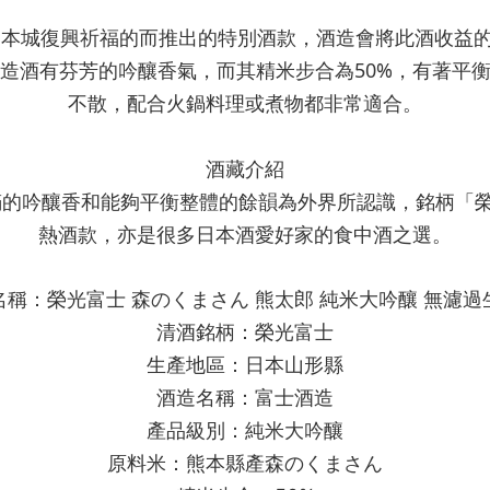
的熊本城復興祈福的而推出的特別酒款，酒造會將此酒收益
造酒有芬芳的吟釀香氣，而其精米步合為50%，有著平
不散，配合火鍋料理或煮物都非常適合。
酒藏介紹
以飽滿的吟釀香和能夠平衡整體的餘韻為外界所認識，銘柄
熱酒款，亦是很多日本酒愛好家的食中酒之選。
名稱：榮光富士 森のくまさん 熊太郎 純米大吟釀 無濾過
清酒銘柄：榮光富士
生產地區：日本山形縣
酒造名稱：富士酒造
產品級別：
純米大吟釀
原料米：熊本縣產森のくまさん