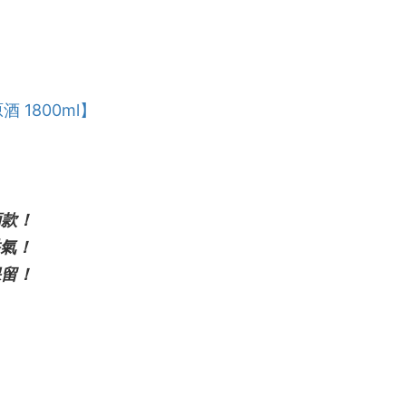
 1800ml】
酒款！
氣！
保留！