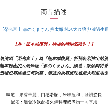
商品描述
 【榮光富士 森のくまさん 熊太郎 純米大吟釀 無濾過生原酒
【為「熊本城復興」祈福的特別酒款🫰！】
人氣清酒「榮光富士」為「熊本城復興」祈福特別推出的
以熊本縣產的人氣米種「森のくまさん」釀造，散發獨特香
釀造後沒有經過任何調整，清酒的原有風味被最大程度地
味道：果香華麗，口感滑順，米味溫和，餘韻悠長
配搭：適合冷飲配搭火鍋料理或煮物一同享用