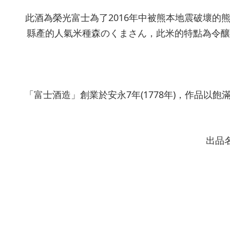
此酒為榮光富士為了2016年中被熊本地震破壞
縣產的人氣米種森のくまさん，此米的特點為令釀
「富士酒造」創業於安永7年(1778年)，作品
出品