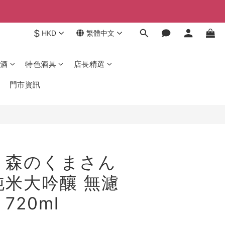
$
HKD
繁體中文
酒
特色酒具
店長精選
門市資訊
 森のくまさん
純米大吟釀 無濾
720ml