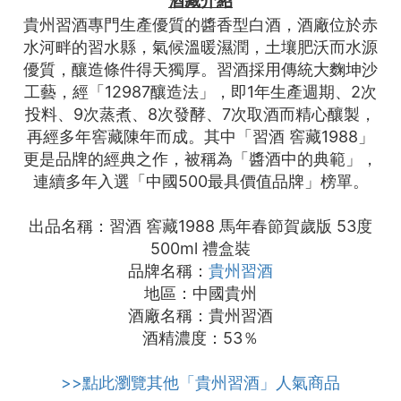
酒藏介紹
貴州習酒專門生產優質的醬香型白酒，酒廠位於赤
水河畔的習水縣，氣候溫暖濕潤，土壤肥沃而水源
優質，釀造條件得天獨厚。習酒採用傳統大麴坤沙
工藝，經「12987釀造法」，即1年生產週期、2次
投料、9次蒸煮、8次發酵、7次取酒而精心釀製，
再經多年窖藏陳年而成。其中「習酒 窖藏1988」
更是品牌的經典之作，被稱為「醬酒中的典範」，
連續多年入選「中國500最具價值品牌」榜單。
出品名稱：習酒 窖藏1988 馬年春節賀歲版 53度
500ml 禮盒裝
品牌名稱：
貴州習酒
地區：中國貴州
酒廠名稱：貴州習酒
酒精濃度：53％
>>點此瀏覽其他「貴州習酒」人氣商品