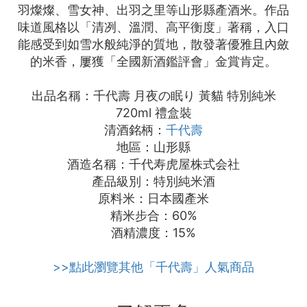
羽燦燦、雪女神、出羽之里等山形縣產酒米。作品
味道風格以「清冽、溫潤、高平衡度」著稱，入口
能感受到如雪水般純淨的質地，散發著優雅且內斂
的米香，屢獲「全國新酒鑑評會」金賞肯定。
出品名稱：千代壽 月夜の眠り 黃貓 特別純米
720ml 禮盒裝
清酒銘柄：
千代壽
地區：山形縣
酒造名稱：千代寿虎屋株式会社
產品級別：特別純米酒
原料米：日本國產米
精米步合：60%
酒精濃度：15%
>>點此瀏覽其他「千代壽」人氣商品