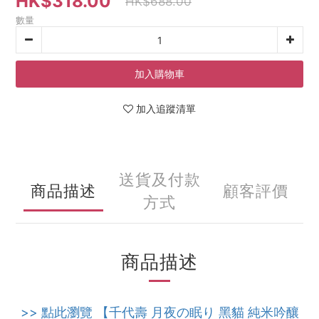
HK$318.00
HK$688.00
數量
加入購物車
加入追蹤清單
送貨及付款
商品描述
顧客評價
方式
商品描述
>> 點此瀏覽 【千代壽 月夜の眠り 黑貓 純米吟釀