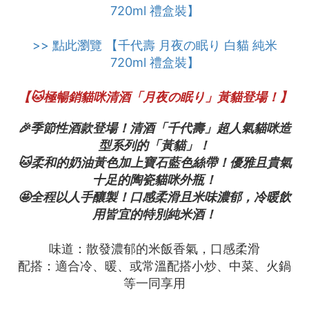
720ml 禮盒裝】
>> 點此瀏覽 【千代壽 月夜の眠り 白貓 純米
720ml 禮盒裝】
【🐱極暢銷貓咪清酒「月夜の眠り」黃貓登場！】
🎉季節性酒款登場！清酒「千代壽」超人氣貓咪造
型系列的「黃貓」！
🐱柔和的奶油黃色加上寶石藍色絲帶！優雅且貴氣
十足的陶瓷貓咪外瓶！
🤩全程以人手釀製！口感柔滑且米味濃郁，冷暖飲
用皆宜的特別純米酒！
味道：散發濃郁的米飯香氣，口感柔滑
配搭：適合冷、暖、或常溫配搭小炒、中菜、火鍋
等一同享用