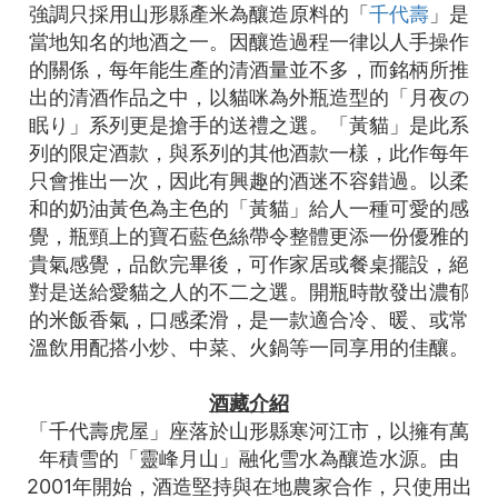
強調只採用山形縣產米為釀造原料的「
千代壽
」是
當地知名的地酒之一。因釀造過程一律以人手操作
的關係，每年能生產的清酒量並不多，而銘柄所推
出的清酒作品之中，以貓咪為外瓶造型的「月夜の
眠り」系列更是搶手的送禮之選。「黃貓」是此系
列的限定酒款，與系列的其他酒款一樣，此作每年
只會推出一次，因此有興趣的酒迷不容錯過。以柔
和的奶油黃色為主色的「黃貓」給人一種可愛的感
覺，瓶頸上的寶石藍色絲帶令整體更添一份優雅的
貴氣感覺，品飲完畢後，可作家居或餐桌擺設，絕
對是送給愛貓之人的不二之選。開瓶時散發出濃郁
的米飯香氣，口感柔滑，是一款適合冷、暖、或常
溫飲用配搭小炒、中菜、火鍋等一同享用的佳釀。
酒藏介紹
「千代壽虎屋」座落於山形縣寒河江市，以擁有萬
年積雪的「靈峰月山」融化雪水為釀造水源。由
2001年開始，酒造堅持與在地農家合作，只使用出