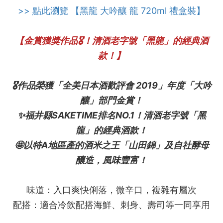
>> 點此瀏覽 【黑龍 大吟釀 龍 720ml 禮盒裝】
【金賞獲獎作品🎖️！清酒老字號「黑龍」的經典酒
款！】
🎖️作品榮獲「全美日本酒歡評會 2019」年度「大吟
釀」部門金賞！
✨福井縣SAKETIME排名NO.1！清酒老字號「黑
龍」的經典酒款！
🤩以特A地區產的酒米之王「山田錦」及自社酵母
釀造，風味豐富！
味道：入口爽快俐落，微辛口，複雜有層次
配搭：適合冷飲配搭海鮮、刺身、壽司等一同享用