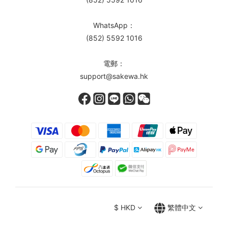
WhatsApp：
(852) 5592 1016
電郵：
support@sakewa.hk
$
HKD
繁體中文