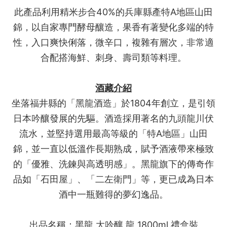
此產品利用精米步合40%的兵庫縣產特A地區山田
錦，以自家專門酵母釀造，果香有著變化多端的特
性，入口爽快俐落，微辛口，複雜有層次，非常適
合配搭海鮮、刺身、壽司類等料理。
酒藏介紹
坐落福井縣的「黑龍酒造」於1804年創立，是引領
日本吟釀發展的先驅。酒造採用著名的九頭龍川伏
流水，並堅持選用最高等級的「特A地區」山田
錦，並一直以低溫作長期熟成，賦予酒液帶來極致
的「優雅、洗鍊與高透明感」。黑龍旗下的傳奇作
品如「石田屋」、「二左衛門」等，更已成為日本
酒中一瓶難得的夢幻逸品。
出品名稱：黑龍 大吟釀 龍 1800ml 禮盒裝