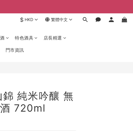
$
HKD
繁體中文
酒
特色酒具
店長精選
門市資訊
山錦 純米吟釀 無
 720ml