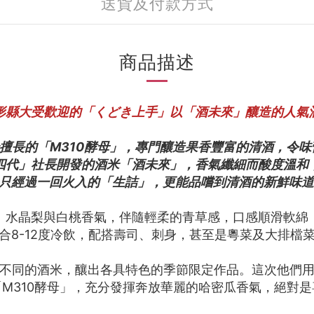
送貨及付款方式
商品描述
山形縣大受歡迎的「くどき上手」以「酒未來」釀造的人氣
擅長的「M310酵母」，專門釀造果香豐富的清酒，令
十四代」社長開發的酒米「酒未來」，香氣纖細而酸度溫和
✨只經過一回火入的「生詰」，更能品嚐到清酒的新鮮味道
、水晶梨與白桃香氣，伴隨輕柔的青草感，口感順滑軟綿
合8-12度冷飲，配搭壽司、刺身，甚至是粵菜及大排檔
不同的酒米，釀出各具特色的季節限定作品。這次他們
M310酵母」，充分發揮奔放華麗的哈密瓜香氣，絕對