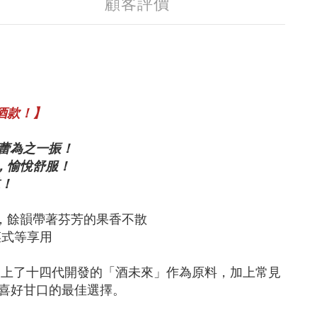
顧客評價
酒款！】
味蕾為之一振！
，愉悅舒服！
！
，餘韻帶著芬芳的果香不散
菜式等享用
用上了十四代開發的「酒未來」作為原料，加上常見
是喜好甘口的最佳選擇。