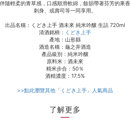
伴隨輕柔的青草感，口感順滑軟綿，餘韻帶著芬芳的果
刺身、或壽司等一同享用。
出品名稱：くどき上手 酒未來 純米吟釀 生詰 720ml
清酒銘柄：
くどき上手
產地：山形縣
酒造名稱：龜之井酒造
產品級別：純米吟釀
原料米：酒未來
精米步合：50％
酒精濃度：17.5%
>>點此瀏覽其他「くどき上手」人氣商品
了解更多