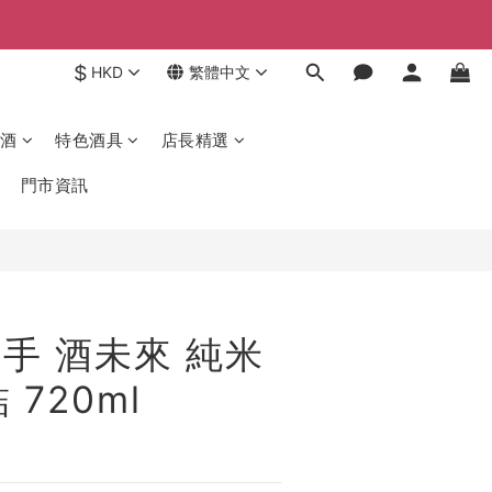
$
HKD
繁體中文
酒
特色酒具
店長精選
門市資訊
手 酒未來 純米
 720ml