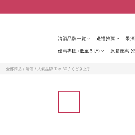
清酒品牌一覽
送禮推薦
果酒
優惠專區 (低至５折)
原箱優惠 (低
全部商品
/
清酒
/
人氣品牌 Top 30
/
くどき上手