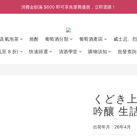
消費金額滿 $600 即可享免運費優惠，立即選購！
消費金額滿 $600 即可享免運費優惠，立即選購！
消費金額滿 $600 即可享免運費優惠，立即選購！
消費金額滿 $600 即可享免運費優惠，立即選購！
及氣泡茶
燒酎
葡萄酒分類
葡萄酒產區
威士忌、烈
至 8 折)
快速篩選
清酒學堂
購物須知
批發查詢
くどき上
吟釀 生詰
出荷年月：26年4月