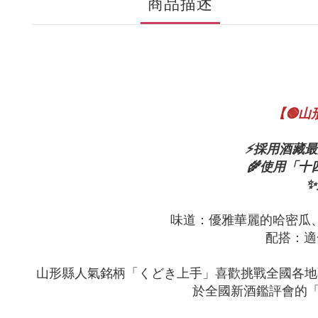
商品描述
【🟢
⚡採用酒藏最
🌾使用「
味道：優雅華麗的哈密瓜
配搭：適
山形縣人氣銘柄「くどき上手」喜歡挑戰全國各地
於全國新酒鑑評會的「