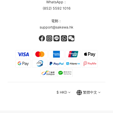
WhatsApp：
(852) 5592 1016
電郵：
support@sakewa.hk
$
HKD
繁體中文