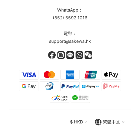
WhatsApp：
(852) 5592 1016
電郵：
support@sakewa.hk
$
HKD
繁體中文