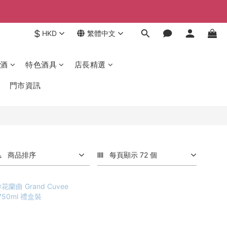
$
HKD
繁體中文
酒
特色酒具
店長精選
門市資訊
商品排序
每頁顯示 72 個