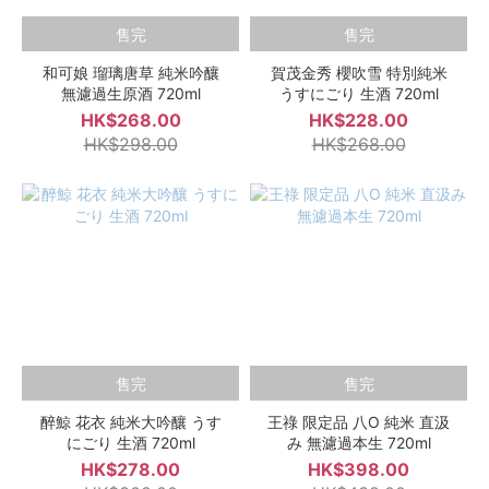
售完
售完
和可娘 瑠璃唐草 純米吟釀
賀茂金秀 櫻吹雪 特別純米
無濾過生原酒 720ml
うすにごり 生酒 720ml
HK$268.00
HK$228.00
HK$298.00
HK$268.00
售完
售完
醉鯨 花衣 純米大吟釀 うす
王祿 限定品 八O 純米 直汲
にごり 生酒 720ml
み 無濾過本生 720ml
HK$278.00
HK$398.00