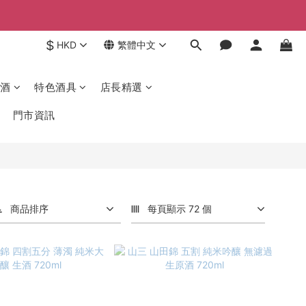
$
HKD
繁體中文
酒
特色酒具
店長精選
門市資訊
商品排序
每頁顯示 72 個