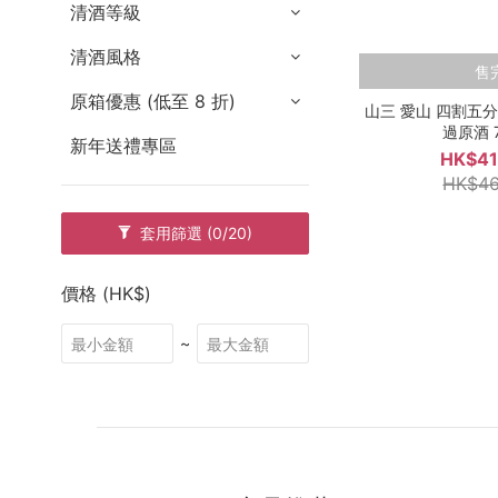
清酒等級
清酒風格
售
原箱優惠 (低至 8 折)
山三 愛山 四割五分
過原酒 7
新年送禮專區
HK$41
HK$46
套用篩選
(0/20)
價格 (HK$)
~