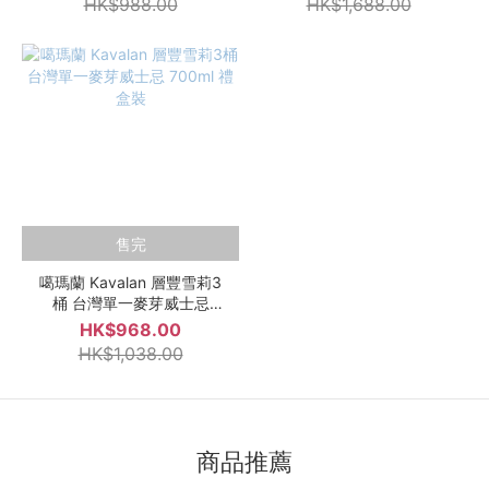
HK$988.00
HK$1,688.00
售完
噶瑪蘭 Kavalan 層豐雪莉3
桶 台灣單一麥芽威士忌
700ml 禮盒裝
HK$968.00
HK$1,038.00
商品推薦