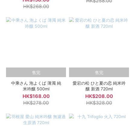
HK$258.00
HK$268.00
售完
售完
中乘さん 泡よくば 薄濁 純
愛宕の松 ひと夏の恋 純米吟
米吟釀 500ml
釀 新酒 720ml
HK$168.00
HK$208.00
HK$278.00
HK$328.00