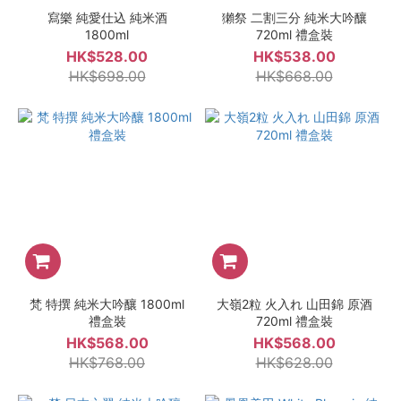
寫樂 純愛仕込 純米酒
獺祭 二割三分 純米大吟釀
1800ml
720ml 禮盒裝
HK$528.00
HK$538.00
HK$698.00
HK$668.00
梵 特撰 純米大吟釀 1800ml
大嶺2粒 火入れ 山田錦 原酒
禮盒裝
720ml 禮盒裝
HK$568.00
HK$568.00
HK$768.00
HK$628.00