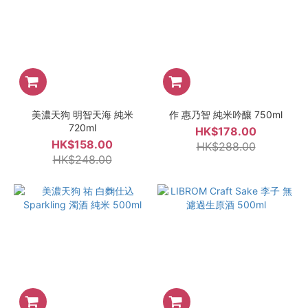
美濃天狗 明智天海 純米
作 惠乃智 純米吟釀 750ml
720ml
HK$178.00
HK$158.00
HK$288.00
HK$248.00