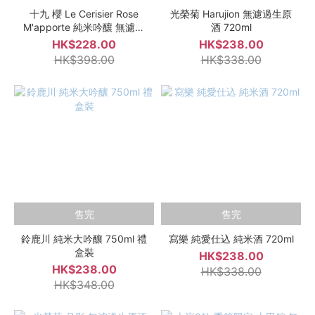
十九 櫻 Le Cerisier Rose
光榮菊 Harujion 無濾過生原
M'apporte 純米吟釀 無濾過
酒 720ml
生酒 720ml
HK$228.00
HK$238.00
HK$398.00
HK$338.00
售完
售完
鈴鹿川 純米大吟釀 750ml 禮
寫樂 純愛仕込 純米酒 720ml
盒裝
HK$238.00
HK$238.00
HK$338.00
HK$348.00