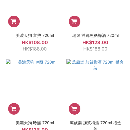
~
美濃天狗 富輿 720ml
瑞泉 沖繩黑糖梅酒 720ml
HK$108.00
HK$128.00
HK$188.00
HK$188.00
美濃天狗 吟釀 720ml
萬歲樂 加賀梅酒 720ml 禮盒
裝
HK$138.00