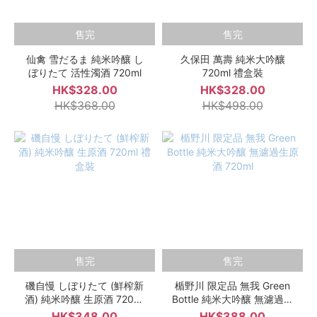
售完
售完
仙禽 雪だるま 純米吟釀 し
久保田 萬壽 純米大吟釀
ぼりたて 活性濁酒 720ml
720ml 禮盒裝
HK$328.00
HK$328.00
HK$368.00
HK$498.00
售完
售完
磯自慢 しぼりたて (鮮榨新
楯野川 限定品 無我 Green
酒) 純米吟釀 生原酒 720ml
Bottle 純米大吟釀 無濾過生
禮盒裝
原酒 720ml
HK$348.00
HK$388.00