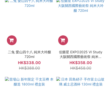
二兔 愛山四十八 純米大吟釀
伯樂星 EXPO2025 VI Study
720ml
大阪關西國際藝術祭 純米大
吟釀 720ml
HK$338.00
HK$358.00
HK$388.00
HK$458.00