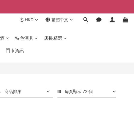
$
HKD
繁體中文
酒
特色酒具
店長精選
門市資訊
商品排序
每頁顯示 72 個