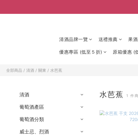
清酒品牌一覽
送禮推薦
果酒
優惠專區 (低至５折)
原箱優惠 (低
全部商品
/
清酒
/
關東
/
水芭蕉
水芭蕉
清酒
1 件
葡萄酒產區
葡萄酒分類
威士忌、烈酒