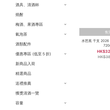
酒具、清酒杯
燒酎
梅酒、果酒專區
售
氣泡茶
水芭蕉 干支 202
酒類配件
720
HK$32
優惠專區 (低至５折)
HK$38
新商品入荷
精選商品
送禮推薦
獲獎清酒一覽
容量