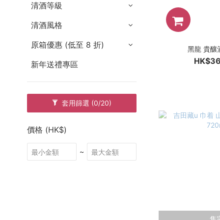
清酒等級
清酒風格
原箱優惠 (低至 8 折)
黑龍 貴釀酒
HK$36
新年送禮專區
套用篩選
(0/20)
價格 (HK$)
~
售