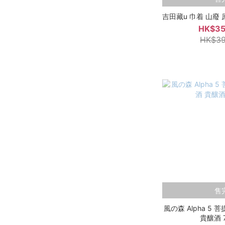
吉田藏u 巾着 山廢 原
HK$35
HK$39
售
風の森 Alpha 5
貴釀酒 7