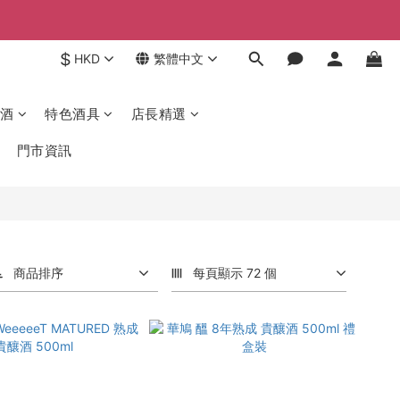
$
HKD
繁體中文
酒
特色酒具
店長精選
門市資訊
商品排序
每頁顯示 72 個