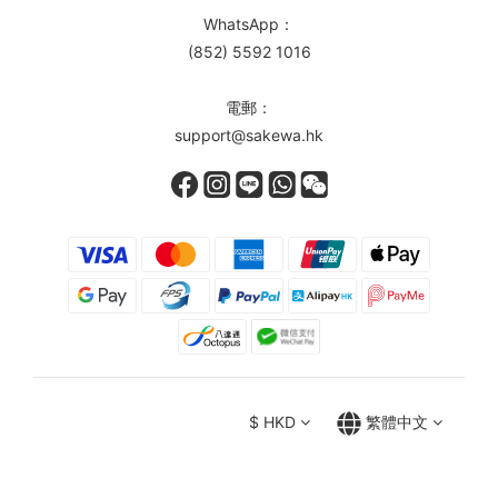
WhatsApp：
(852) 5592 1016
電郵：
support@sakewa.hk
$
HKD
繁體中文