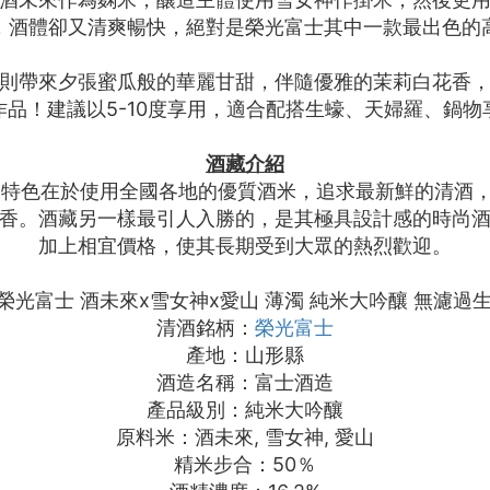
，酒體卻又清爽暢快，絕對是榮光富士其中一款最出色的
則帶來夕張蜜瓜般的華麗甘甜，伴隨優雅的茉莉白花香
品！建議以5-10度享用，適合配搭生蠔、天婦羅、鍋
酒藏介紹
釀造特色在於使用全國各地的優質酒米，追求最新鮮的清酒
香。酒藏另一樣最引人入勝的，是其極具設計感的時尚
加上相宜價格，使其長期受到大眾的熱烈歡迎。
光富士 酒未來x雪女神x愛山 薄濁 純米大吟釀 無濾過生原
清酒銘柄：
榮光富士
產地：山形縣
酒造名稱：富士酒造
產品級別：純米大吟釀
原料米：酒未來, 雪女神, 愛山
精米步合：50％