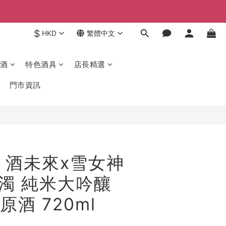
$
HKD
繁體中文
酒
特色酒具
店長精選
門市資訊
 酒未來x雪女神
薄濁 純米大吟釀
酒 720ml