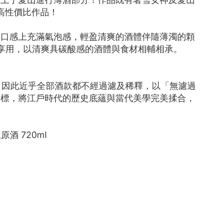
高性價比作品！
，口感上充滿氣泡感，輕盈清爽的酒體伴隨薄濁的顆
物享用，以清爽具碳酸感的酒體與食材相輔相承。
，因此近乎全部酒款都不經過濾及稀釋，以「無濾過
酒標，將江戶時代的歷史底蘊與當代美學完美揉合，
酒 720ml