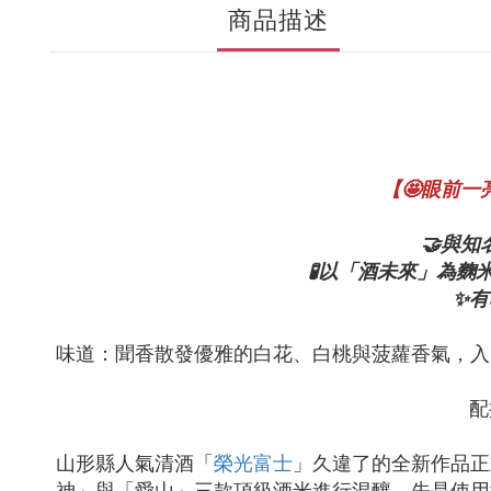
商品描述
【🤩眼前
🤝與
🧪以「酒未來」為
✨
味道：聞香散發優雅的白花、白桃與菠蘿香氣，入
配
山形縣人氣清酒「
榮光富士
」久違了的全新作品正
神」與「愛山」三款頂級酒米進行混釀，先是使用