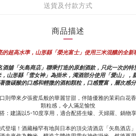
送貨及付款方式
商品描述
一亮的超高水準，山形縣「榮光富士」使用三米混釀的全新
知名酒舖「矢島商店」聯乘打造的原創酒款，只此一次的特
麴米，山形縣「雪女神」為掛米，濁酒部分使用「愛山」，
有著微碳酸的口感和輕微的酒粕顆粒，口感豐富，層次感分
口則帶來夕張蜜瓜般的華麗甘甜，伴隨優雅的茉莉白花
顆粒感，令人滿足愉悅
搭：建議以5-10度享用，適合配搭生蠔、天婦羅、鍋物
式登場！酒藏極罕有地與日本的頂尖清酒店「矢島酒店
酒未來作為麴米，釀造主體使用雪女神作掛米，然後更