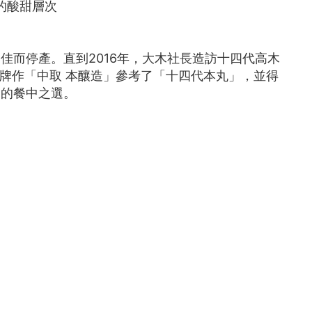
的酸甜層次
佳而停產。直到2016年，大木社長造訪十四代高木
牌作「中取 本
釀
造」參考了「十四代本丸」，並得
迷的餐中之選。
l