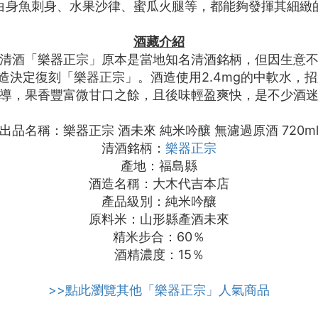
白身魚刺身、水果沙律、蜜瓜火腿等，都能夠發揮其細緻
酒藏介紹
下清酒「樂器正宗」原本是當地知名清酒銘柄，但因生意不
決定復刻「樂器正宗」。酒造使用2.4mg的中軟水，招
導，果香豐富微甘口之餘，且後味輕盈爽快，是不少酒
出品名稱：樂器正宗 酒未來 純米吟釀 無濾過原酒 720m
清酒銘柄：
樂器正宗
產地：福島縣
酒造名稱：大木代吉本店
產品級別：純米吟釀
原料米：山形縣產酒未來
精米步合：60％
酒精濃度：15％
>>點此瀏覽其他「樂器正宗」人氣商品