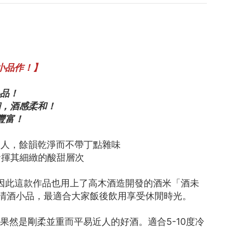
小品作！】
品！
細，酒感柔和！
豐富！
動人，餘韻乾淨而不帶丁點雜味
發揮其細緻的酸甜層次
因此這款作品也用上了高木酒造開發的酒米「酒未
色的清酒小品，最適合大家飯後飲用享受休閒時光。
然是剛柔並重而平易近人的好酒。適合5-10度冷