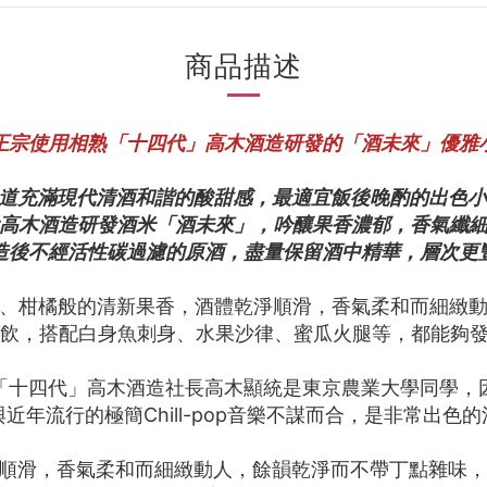
商品描述
器正宗使用相熟「十四代」高木酒造研發的「酒未來」優雅
味道充滿現代清酒和諧的酸甜感，最適宜飯後晚酌的出色小
代高木酒造研發酒米「酒未來」，吟釀果香濃郁，香氣纖
釀造後不經活性碳過濾的原酒，盡量保留酒中精華，層次更
、柑橘般的清新果香，酒體乾淨順滑，香氣柔和而細緻
度冷飲，搭配白身魚刺身、水果沙律、蜜瓜火腿等，都能夠
「十四代」高木酒造社長高木顯統是東京農業大學同學，
年流行的極簡Chill-pop音樂不謀而合，是非常出
順滑，香氣柔和而細緻動人，餘韻乾淨而不帶丁點雜味，果