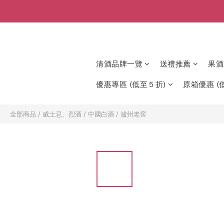
清酒品牌一覽
送禮推薦
果酒
優惠專區 (低至５折)
原箱優惠 (低
全部商品
/
威士忌、烈酒
/
中國白酒
/
瀘州老窖