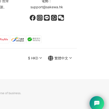
) 照常
電郵：
謝。
support@sakewa.hk
$
HKD
繁體中文
rse of business.