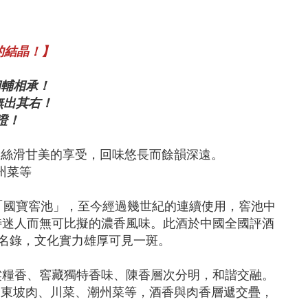
的結晶！】
相輔相承！
無出其右！
證！
來絲滑甘美的享受，回味悠長而餘韻深遠。
州菜等
的「國寶窖池」，至今經過幾世紀的連續使用，窖池中
特迷人而無可比擬的濃香風味。此酒於中國全國評酒
產名錄，文化實力雄厚可見一斑。
粱糧香、窖藏獨特香味、陳香層次分明，和諧交融。
如東坡肉、川菜、潮州菜等，酒香與肉香層遞交疊，