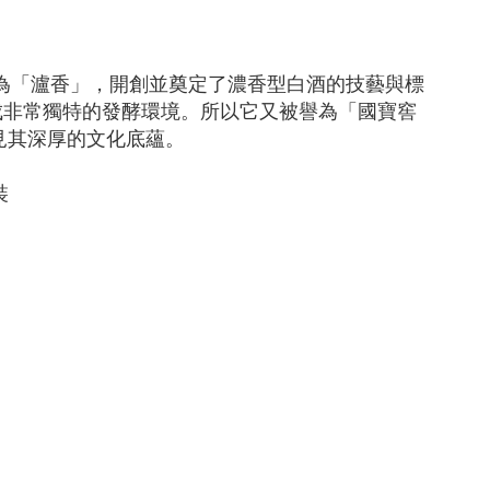
為「瀘香」，開創並奠定了濃香型白酒的技藝與標
成非常獨特的發酵環境。所以它又被譽為「國寶窖
見其深厚的文化底蘊。
裝