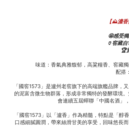
【⛰️濃
🤩感受
🏺窖藏

味道：香氣典雅馥郁，高粱糧香、窖藏獨
配搭
「國窖1573」是瀘州老窖旗下的高端旗艦品牌，
的泥富含微生物群落，形成非常獨特的發酵環境。
會連續五屆蟬聯「中國名酒」，
「國窖1573」以「瀘香」作為精髓，特點是「
口感細膩圓潤，帶來絲滑甘美的享受，回味悠長而