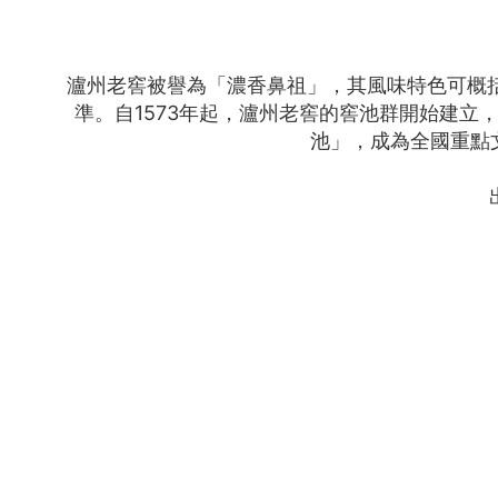
瀘州老窖被譽為「濃香鼻祖」，其風味特色可概
準。自1573年起，瀘州老窖的窖池群開始建
池」，成為全國重點