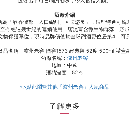
迸發出不可言喻的滋味，令人食指大動。
酒廠介紹
括為「醇香濃郁、入口綿甜、回味悠長」，這些特色可稱
立，至今經過幾世紀的連續使用，窖泥富含微生物群落，形
文物保護單位，現時品牌價值於全球烈酒更位居第4，可
出品名稱：瀘州老窖 國窖1573 經典裝 52度 500ml 禮盒
瀘州老窖
酒廠名稱
：
地區：中國
酒精濃度：52％
>>點此瀏覽其他「瀘州老窖」人氣商品
了解更多