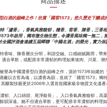
商品描述
香型白酒的巔峰之作！欣賞「國窖1573」悠久歷史下釀成
獨特「瀘香」，香氣典雅馥郁，糧香、窖香、陳香，三香
自1573年啟用，獨有微生物生態，令濃香風味獨一無二，
於全國評酒會連續五屆蟬聯「中國名酒」的榮光，實力保
特香味、陳香層次分明，和諧交融。口感細膩圓潤，帶
：適合單飲，或配搭非常濃郁的料理如東坡肉、川菜、潮
又被譽為中國濃香型白酒的巔峰之作，源於1573年始建
酒廠以古窖為魂，以濃香為韻，造就了「國窖1573」獨
其釀製技藝更於2006年入選首批國家級非物質文化遺
醇香濃郁、入口綿甜、尾淨餘長」。入口香氣典雅馥郁，高
餘韻深遠。她不但適合單飲，更可配搭非常濃郁的料理