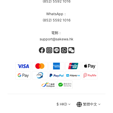
(852) 5592 1016
WhatsApp：
(852) 5592 1016
電郵：
support@sakewa.hk
$
HKD
繁體中文