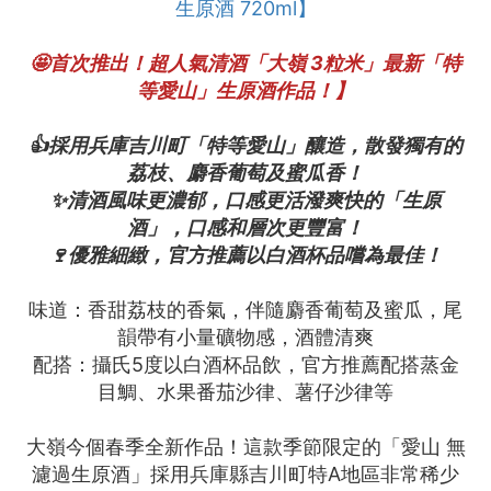
生原酒 720ml】
🤩首次推出！超人氣清酒「大嶺 3粒米」最新「特
等愛山」生原酒作品！】
👍採用兵庫吉川町「特等愛山」釀造，散發獨有的
荔枝、麝香葡萄及蜜瓜香！
✨清酒風味更濃郁，口感更活潑爽快的「生原
酒」，口感和層次更豐富！
🍷優雅細緻，官方推薦以白酒杯品嚐為最佳！
味道：香甜荔枝的香氣，伴隨麝香葡萄及蜜瓜，尾
韻帶有小量礦物感，酒體清爽
配搭：攝氏5度以白酒杯品飲，官方推薦配搭蒸金
目鯛、水果番茄沙律、薯仔沙律等
大嶺今個春季全新作品！這款季節限定的「愛山 無
濾過生原酒」採用兵庫縣吉川町特A地區非常稀少