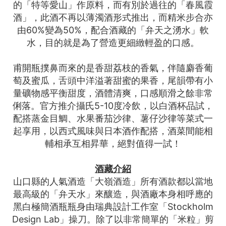
的「特等愛山」作原料，而有別於過往的「春風霞
酒」，此酒不再以薄濁酒形式推出，而精米步合亦
由60%變為50%，配合酒藏的「弁天之湧水」軟
水，目的就是為了營造更細緻輕盈的口感。
甫開瓶撲鼻而來的是香甜荔枝的香氣，伴隨麝香葡
萄及蜜瓜，舌頭中洋溢著甜蜜的果香，尾韻帶有小
量礦物感平衡甜度，酒體清爽，口感順滑之餘非常
俐落。官方推介攝氏5-10度冷飲，以白酒杯品試，
配搭蒸金目鯛、水果番茄沙律、薯仔沙律等菜式一
起享用，以西式風味與日本酒作配搭，酒菜間能相
輔相承互相昇華，絕對值得一試！
酒藏介紹
山口縣的人氣酒造「大嶺酒造」所有酒款都以當地
最高級的「弁天水」來釀造，與酒廠本身相呼應的
黑白極簡酒瓶瓶身由瑞典設計工作室「Stockholm
Design Lab」操刀。除了以非常簡單的「米粒」剪