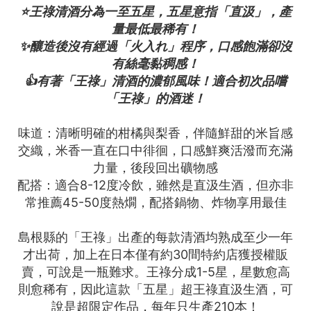
⭐王祿清酒分為一至五星，五星意指「直汲」，產
量最低最稀有！
✨釀造後沒有經過「火入れ」程序，口感飽滿卻沒
有絲毫黏稠感！
👍有著「王祿」清酒的濃郁風味！適合初次品嚐
「王祿」的酒迷！
味道：清晰明確的柑橘與梨香，伴隨鮮甜的米旨感
交織，米香一直在口中徘徊，口感鮮爽活潑而充滿
力量，後段回出礦物感
配搭：適合8-12度冷飲，雖然是直汲生酒，但亦非
常推薦45-50度熱燗，配搭鍋物、炸物享用最佳
島根縣的「王祿」出產的每款清酒均熟成至少一年
才出荷，加上在日本僅有約30間特約店獲授權販
賣，可說是一瓶難求。王祿分成1-5星，星數愈高
則愈稀有，因此這款「五星」超王祿直汲生酒，可
說是超限定作品，每年只生產210本！