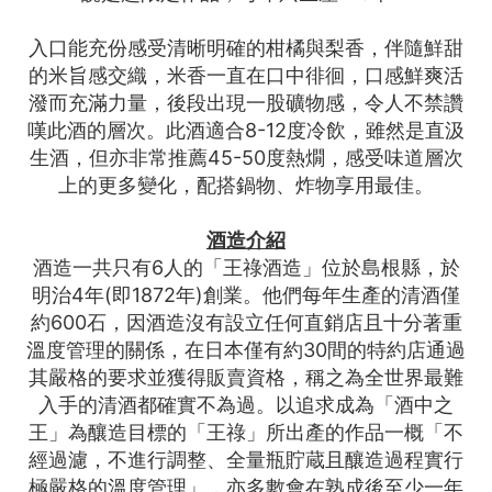
入口能充份感受清晰明確的柑橘與梨香，伴隨鮮甜
的米旨感交織，米香一直在口中徘徊，口感鮮爽活
潑而充滿力量，後段出現一股礦物感，令人不禁讚
嘆此酒的層次。此酒適合8-12度冷飲，雖然是直汲
生酒，但亦非常推薦45-50度熱燗，感受味道層次
上的更多變化，配搭鍋物、炸物享用最佳。
酒造介紹
酒造一共只有6人的「王祿酒造」位於島根縣，於
明治4年(即1872年)創業。他們每年生產的清酒僅
約600石，因酒造沒有設立任何直銷店且十分著重
溫度管理的關係，在日本僅有約30間的特約店通過
其嚴格的要求並獲得販賣資格，稱之為全世界最難
入手的清酒都確實不為過。以追求成為「酒中之
王」為釀造目標的「王祿」所出產的作品一概「不
經過濾，不進行調整、全量瓶貯蔵且釀造過程實行
極嚴格的溫度管理」，亦多數會在熟成後至少一年