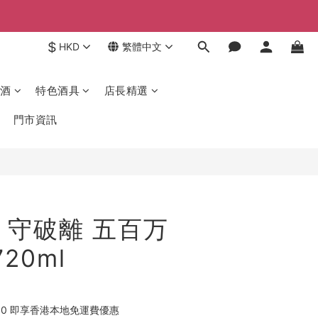
$
HKD
繁體中文
酒
特色酒具
店長精選
門市資訊
 守破離 五百万
20ml
00 即享香港本地免運費優惠