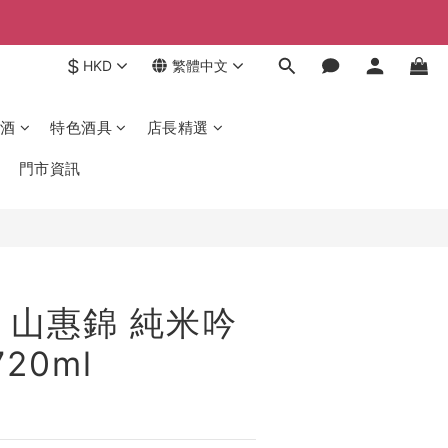
$
HKD
繁體中文
酒
特色酒具
店長精選
門市資訊
 山惠錦 純米吟
20ml