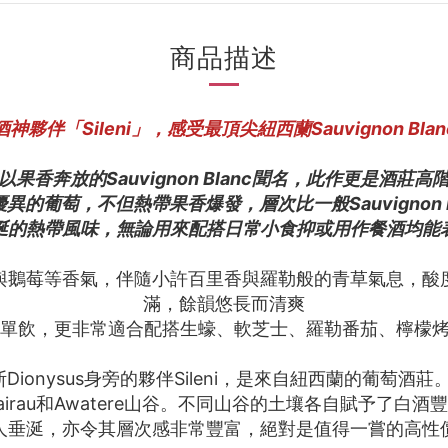
商品描述
神夥伴「Sileni」，感受最頂尖紐西蘭Sauvignon Bl
gh以果香奔放的Sauvignon Blanc聞名，此作更是酒莊高階G
異的葡萄，不但熱帶果香爆發，層次比一般Sauvignon 
垂涎的熱帶風味，無論用來配搭日常小食抑或用作餐酒均能
與鵝莓等香氣，伴隨小許百里香與羅勒般的青草氣息，酸
滿，餘韻悠長而清爽
炎夏單飲，更非常適合配搭生蠔、軟芝士、羅勒番茄、檸檬
ionysus身旁的夥伴Sileni，是來自紐西蘭的葡萄酒莊。紐
堡的Wairau和Awatere山谷。不同山谷的土壤各自賦
人垂涎，亦令其層次感非常豐富，絕對是值得一嘗的高性