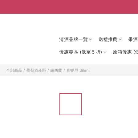
清酒品牌一覽
送禮推薦
果酒
優惠專區 (低至５折)
原箱優惠 (低
全部商品
/
葡萄酒產區
/
紐西蘭
/
喜樂尼 Sileni