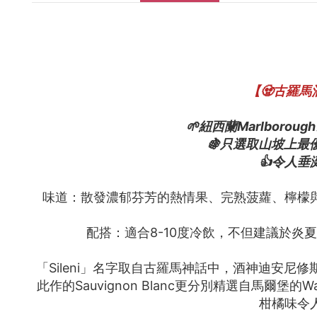
【🧟古羅馬酒
🌱紐西蘭Marlborou
🍇只選取山坡上最優
👍令人
味道：散發濃郁芬芳的熱情果、完熟菠蘿、檸檬
配搭：適合8-10度冷飲，不但建議於
「Sileni」名字取自古羅馬神話中，酒神迪安尼修斯D
此作的Sauvignon Blanc更分別精選自馬爾
柑橘味令