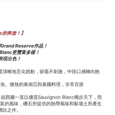
anc的奔放！】
rand Reserve作品！
Blanc更豐富多樣！
表現出色！
度清晰地舌尖跳動，卻毫不刺激，中段口感轉向飽
烤魚、微辣的東南亞與泰國料理，非常百搭
西蘭一直以優質Sauvignon Blanc獨步天下，而
予了白酒豐富的風味，礫石所提供的熱帶風味和黏壤土所產生
價比之作。