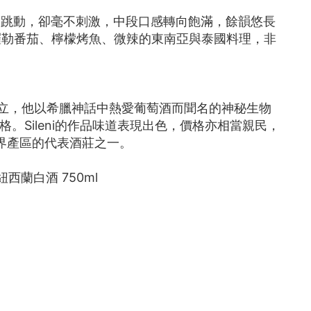
尖跳動，卻毫不刺激，中段口感轉向飽滿，餘韻悠長
羅勒番茄、檸檬烤魚、微辣的東南亞與泰國料理，非
 1997年創立，他以希臘神話中熱愛葡萄酒而聞名的神秘生物
風格。Sileni的作品味道表現出色，價格亦相當親民，
界產區的代表酒莊之一。
022 紐西蘭白酒 750ml