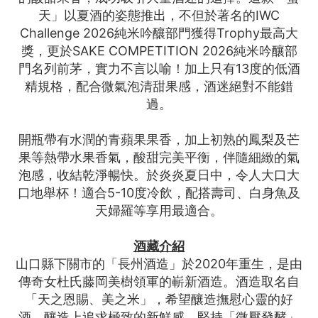
天」以夏酒的姿態推出，不但於著名的IWC
Challenge 2026純米吟釀部門獲得Trophy最高大
獎，更於SAKE COMPETITION 2026純米吟釀部
門名列前茅，實力不言以喻！加上只有13度的低酒
精規格，配合微氣泡清甜果感，酒迷絕對不能錯
過。
開瓶帶有水潤的青蘋果果香，加上初熟的鳳梨及芒
果等熱帶水果香氣，酸甜完美平衡，伴隨細緻的氣
泡感，收結乾淨暢快。於炎炎夏日中，令人大口大
口地舉杯！適合5-10度冷飲，配搭壽司、白身魚及
天婦羅等享用最適合。
酒藏介紹
山口縣下關市的「長州酒造」於2020年重生，是由
傳奇女杜氏藤岡美樹領軍的嶄新酒造。酒造取名自
「天之恩賜、美之米」，希望釀造撫慰心靈的好
酒，釀造上追求極致的新鮮感，堅持「微壓發酵」