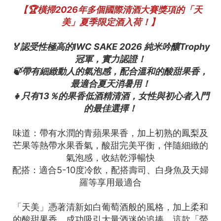
【🏆橫掃2026年多個國際清酒大賽獎項的「天
美」夏季限定酒入荷！】
🏅認受性極高的IWC SAKE 2026 純米吟釀Trophy
冠軍，實力認證！
🍃帶有細緻動人的氣泡感，配合溫和的酸甜果香，
最適合夏天消暑用！
👧只有13％的果香低酒精清酒，女性與初心者入門
的最佳選擇！
味道：帶有水潤的青蘋果果香，加上初熟的鳳梨及
芒果等熱帶水果香氣，酸甜完美平衡，伴隨細緻的
氣泡感，收結乾淨暢快
配搭：適合5-10度冷飲，配搭壽司、白身魚及天婦
羅等享用最適合
「天美」憑著清新如白葡萄酒般的風格，加上柔和
的酸甜果香，成功吸引大量酒迷的追捧。這款「螢