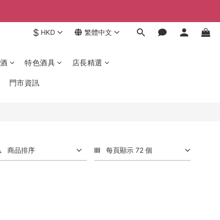
$
HKD
繁體中文
酒
特色酒具
店長精選
門市資訊
商品排序
每頁顯示 72 個