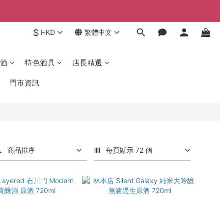
$
HKD
繁體中文
酒
特色酒具
店長精選
門市資訊
商品排序
每頁顯示 72 個