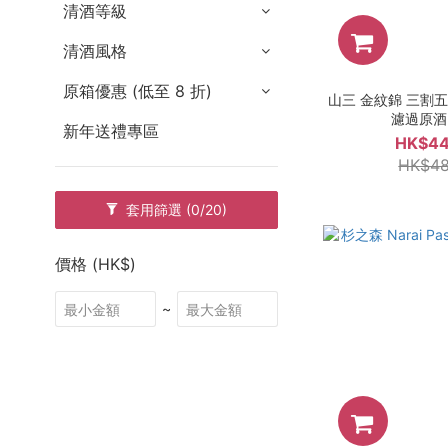
清酒等級
清酒風格
原箱優惠 (低至 8 折)
山三 金紋錦 三割五
濾過原酒 
新年送禮專區
HK$44
HK$48
套用篩選
(0/20)
價格 (HK$)
~