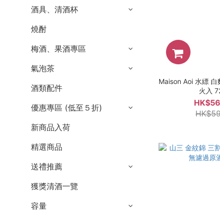
酒具、清酒杯
燒酎
梅酒、果酒專區
氣泡茶
Maison Aoi 水縹 
酒類配件
火入 7
HK$56
優惠專區 (低至５折)
HK$59
新商品入荷
精選商品
送禮推薦
獲獎清酒一覽
容量