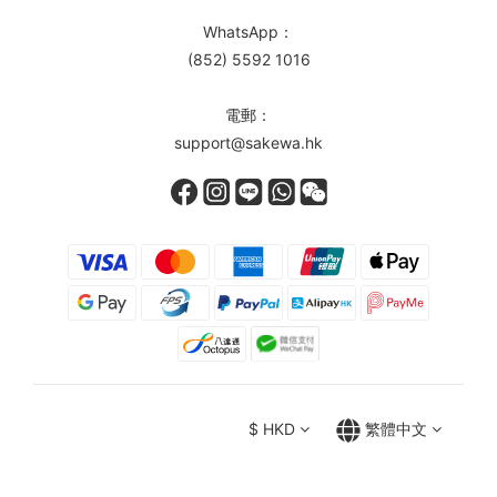
WhatsApp：
(852) 5592 1016
電郵：
support@sakewa.hk
$
HKD
繁體中文