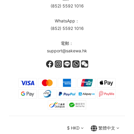
(852) 5592 1016
WhatsApp：
(852) 5592 1016
電郵：
support@sakewa.hk
$
HKD
繁體中文