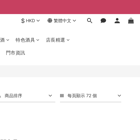
$
HKD
繁體中文
酒
特色酒具
店長精選
門市資訊
商品排序
每頁顯示 72 個