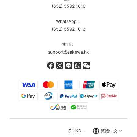
(852) 5592 1016
WhatsApp：
(852) 5592 1016
電郵：
support@sakewa.hk
$
HKD
繁體中文