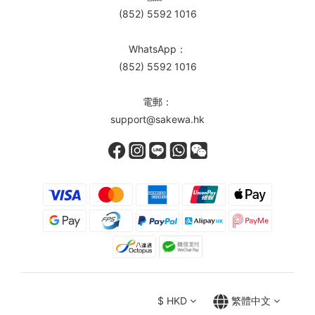
(852) 5592 1016
WhatsApp：
(852) 5592 1016
電郵：
support@sakewa.hk
$
HKD
繁體中文