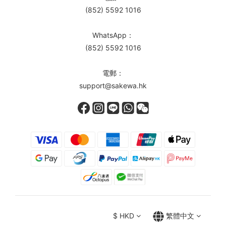
(852) 5592 1016
WhatsApp：
(852) 5592 1016
電郵：
support@sakewa.hk
$
HKD
繁體中文