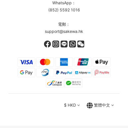
WhatsApp：
(852) 5592 1016
電郵：
support@sakewa.hk
$
HKD
繁體中文