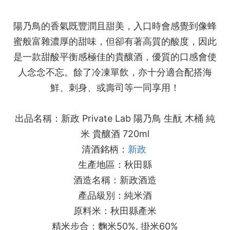
陽乃鳥的香氣既豐潤且甜美，入口時會感覺到像蜂
蜜般富雜濃厚的甜味，但卻有著高質的酸度，因此
是一款甜酸平衡感極佳的貴釀酒，優質的口感會使
人念念不忘。餘了冷凍單飲，亦十分適合配搭海
鮮、刺身、或壽司等一同享用！
出品名稱：新政 Private Lab 陽乃鳥 生酛 木桶 純
米 貴釀酒 720ml
清酒銘柄：
新政
生產地區：秋田縣
酒造名稱：新政酒造
產品級別：純米酒
原料米：秋田縣產米
精米步合：麴米50%, 掛米60%