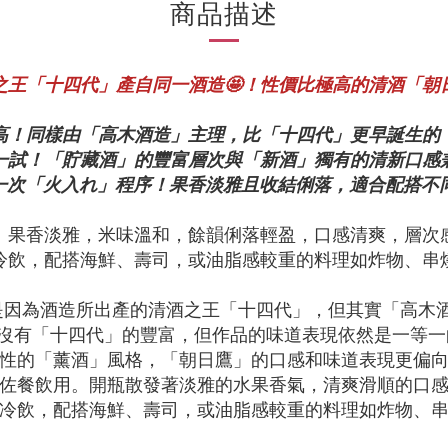
商品描述
之王「十四代」產自同一酒造🤩！性價比極高的清酒「朝
極高！同樣由「高木酒造」主理，比「十四代」更早誕生的
得一試！「貯藏酒」的豐富層次與「新酒」獨有的清新口感
一次「火入れ」程序！果香淡雅且收結俐落，適合配搭不
：果香淡雅，米味溫和，餘韻俐落輕盈，口感清爽，層次
冷飲，配搭海鮮、壽司，或油脂感較重的料理如炸物、串
」是因為酒造所出產的清酒之王「十四代」，但其實「高木酒
沒有「十四代」的豐富，但作品的味道表現依然是一等一
性的「薰酒」風格，「朝日鷹」的口感和味道表現更偏
佐餐飲用。開瓶散發著淡雅的水果香氣，清爽滑順的口
冷飲，配搭海鮮、壽司，或油脂感較重的料理如炸物、