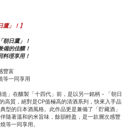
日鷹」！】
「朝日鷹」！
兼備的佳釀！
同料理享用！
感豐富
燒等一同享用
造」在釀製「十四代」前，是以另一銘柄 - 「朝日
的高質，絕對是CP值極高的清酒系列，快來入手品
向典型的日本酒風格。此作品更是兼備了「貯藏酒」
感伴隨著溫和的米旨味，餘韻輕盈，是一款層次感豐
串燒等一同享用。