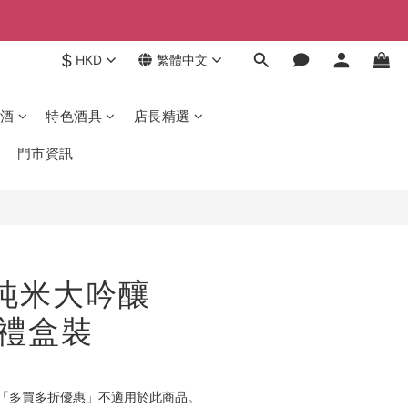
$
HKD
繁體中文
酒
特色酒具
店長精選
門市資訊
 純米大吟釀
l 禮盒裝
「多買多折優惠」不適用於此商品。