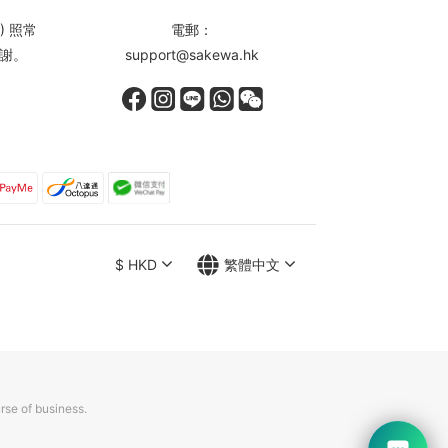
) 照常
電郵：
謝。
support@sakewa.hk
$
HKD
繁體中文
rse of business.