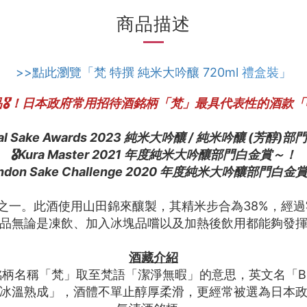
商品描述
>>點此瀏覽「梵 特撰 純米大吟釀 720ml
禮盒裝
」
🎖️！日本政府常用招待酒銘柄「梵」最具代表性的酒款
tal Sake Awards 2023 純米大吟釀 / 純米吟釀 (芳醇)部
🎖️
Kura Master 2021 年度純米大吟釀部門白金賞
～
！
ndon Sake Challenge 2020 年度純米大吟釀部門白金
之一。此酒使用山田錦來釀製，其精米步合為38%，經
品無論是凍飲、加入冰塊品嚐以及加熱後飲用都能夠發
酒藏介紹
銘柄名稱「梵」取至梵語「潔淨無暇」的意思，英文名「
冰溫熟成」，酒體不單止醇厚柔滑，更經常被選為日本