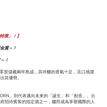
「特撰」！】
門金賞 ~
！
賞～！
過零度儲藏兩年熟成，其吟釀的香氣十足，且口感濃
揮出其優勢。
BORN」則代表邁向未來的「誕生」和「創造」。出
政府招待賓客的指定酒之一，繼而成為享譽國際的人