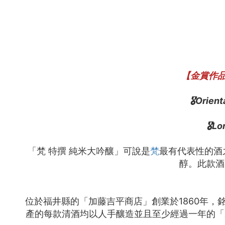
【金賞作品
🎖️
Orien
🎖️
Lo
「梵 特撰 純米大吟釀」可說是
梵
最有代表性的酒
醇。此款酒
位於福井縣的「加藤吉平商店」創業於1860年，
產的每款清酒均以人手釀造並且至少經過一年的「