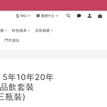
$
HKD
繁體中文
酒
特色酒具
店長精選
門市資訊
5年10年20年
品飲套裝
 三瓶裝)