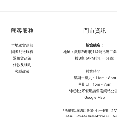
顧客服務
門市資訊
本地送貨須知
觀塘總店：
國際配送服務
地址：觀塘巧明街114號迅達工業
退換貨政策
樓B室 (APM步行一分鐘)
條款及細則
私隱政策
營業時間：
星期一至六：11am - 8pm
星期日：1pm - 7pm
*特別公眾假期請留意網站公
Google Map
*酒蛙觀塘總店會於 七一假期 (1/7
營業，詳情請留意以下連結，謝