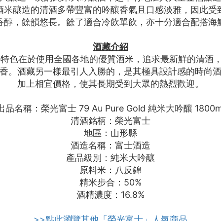
酒米釀造的清酒多帶豐富的吟釀香氣且口感淡雅，因此受
香醇，餘韻悠長。餘了適合冷飲單飲，亦十分適合配搭海
酒藏介紹
釀造特色在於使用全國各地的優質酒米，追求最新鮮的清酒
香。酒藏另一樣最引人入勝的，是其極具設計感的時尚
加上相宜價格，使其長期受到大眾的熱烈歡迎。
出品名稱：榮光富士 79 Au Pure Gold 純米大吟釀 1800m
清酒銘柄：榮光富士
地區：山形縣
酒造名稱：富士酒造
產品級別：純米大吟釀
原料米：八反錦
精米步合：50%
酒精濃度：16.8%
>>點此瀏覽其他「榮光富士」人氣商品