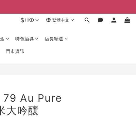
$
HKD
繁體中文
酒
特色酒具
店長精選
門市資訊
9 Au Pure
純米大吟釀