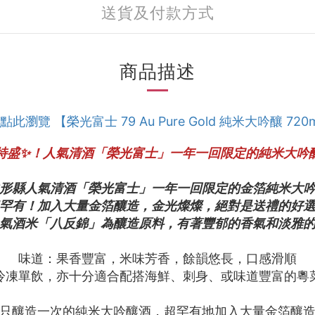
送貨及付款方式
商品描述
 點此瀏覽 【榮光富士 79 Au Pure Gold 純米大吟釀 720
特盛✨！人氣清酒「榮光富士」一年一回限定的純米大吟
山形縣人氣清酒「榮光富士」一年一回限定的金箔純米大
超罕有！加入大量金箔釀造，金光燦燦，絕對是送禮的好
人氣酒米「八反錦」為釀造原料，有著豐郁的香氣和淡雅
味道：果香豐富，米味芳香，餘韻悠長，口感滑順
冷凍單飲，亦十分適合配搭海鮮、刺身、或味道豐富的粵
只釀造一次的純米大吟釀酒，超罕有地加入大量金箔釀