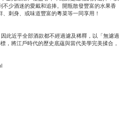
到不少酒迷的愛戴和追捧。開瓶散發豐富的水果香
鮮、刺身、或味道豐富的粵菜等一同享用！
，因此近乎全部酒款都不經過濾及稀釋，以「無濾過
酒標，將江戶時代的歷史底蘊與當代美學完美揉合，
l