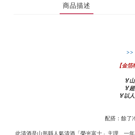
商品描述
>>
【金箔
🏅
🏅
🏅以
配搭：餘了
此清酒是山形縣人氣清酒「榮光富士」主理、一年