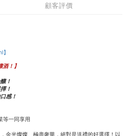
顧客評價
ml】
釀酒！】
吟釀！
選擇！
的口感！
菜等一同享用
造，金光燦燦、極盡奢華，絕對是送禮的好選擇！以