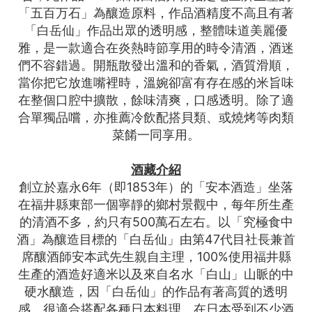
「五百万石」為釀造原料，作品酒精度不高且有著
「白岳仙」作品出眾的透明感，整體味道美麗優
雅，是一款適合在炎熱時節享用的時令清酒，酒迷
們不容錯過。開瓶散發出溫和的香氣，酒質滑順，
當你把它放進嘴裡時，溫婉卻富有存在感的米旨味
在整個口腔中擴散，餘味清爽，口感透明。除了適
合單獨品嚐，亦推薦冷飲配搭貝類、或燒烤等肉類
菜餚一同享用。
酒藏介紹
創立於嘉永6年（即1853年）的「安本酒造」坐落
在福井縣東部一個寧靜的鄉村景觀中，每年所生產
的清酒不多，約只有500萬石左右。以「究極食中
酒」為釀造目標的「白岳仙」由第47代目社長兼首
席釀酒師安本武先生親自主理，100%使用福井縣
生產的酒造好適米以及來自名水「白山」山眽的中
硬水釀造，因「白岳仙」的作品有著高質的透明
感，很適合搭配各種日本料理，在日本受到不少酒