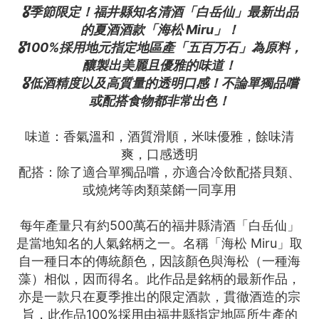
🎖️季節限定！福井縣知名清酒「白岳仙」最新出品
的夏酒酒款「海松 Miru」！
🎖️100%採用地元指定地區產「五百万石」為原料，
釀製出美麗且優雅的味道！
🎖️低酒精度以及高質量的透明口感！不論單獨品嚐
或配搭食物都非常出色！
味道：香氣溫和，酒質滑順，米味優雅，餘味清
爽，口感透明
配搭：除了適合單獨品嚐，亦適合冷飲配搭貝類、
或燒烤等肉類菜餚一同享用
每年產量只有約500萬石的福井縣清酒「白岳仙」
是當地知名的人氣銘柄之一。名稱「海松 Miru」取
自一種日本的傳統顏色，因該顏色與海松（一種海
藻）相似，因而得名。此作品是銘柄的最新作品，
亦是一款只在夏季推出的限定酒款，貫徹酒造的宗
旨，此作品100%採用由福井縣指定地區所生產的